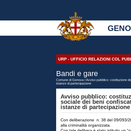
GENO
URP - UFFICIO RELAZIONI COL PU
Bandi e gare
Comune di Genova
/ Avviso pubblico: costituzione de
istanze di partecipazione
Avviso pubblico: costitu
sociale dei beni confisca
istanze di partecipazione
Con deliberazione n. 38 del 09/093/20
alla criminalità organizzata.
Con tale delibera è stato istituito un 