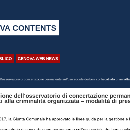
VA CONTENTS
BBLICO
GENOVA WEB NEWS
ll'osservatorio di concertazione permanente sull'uso sociale dei beni confiscati alla criminalit
zione dell'osservatorio di concertazione perman
ti alla criminalità organizzata – modalità di pre
17, la Giunta Comunale ha approvato le linee guida per la gestione e la
“osservatorio di concertazione permanente sull’uso sociale dei beni confis