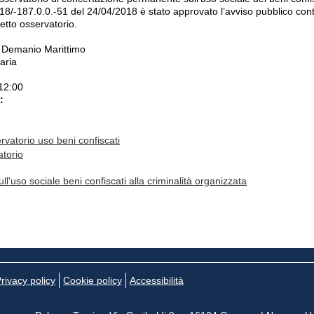
18/-187.0.0.-51 del 24/04/2018 è stato approvato l’avviso pubblico con
etto osservatorio.
e Demanio Marittimo
iaria
12:00
a:
rvatorio uso beni confiscati
atorio
ll'uso sociale beni confiscati alla criminalità organizzata
rivacy policy
Cookie policy
Accessibilità