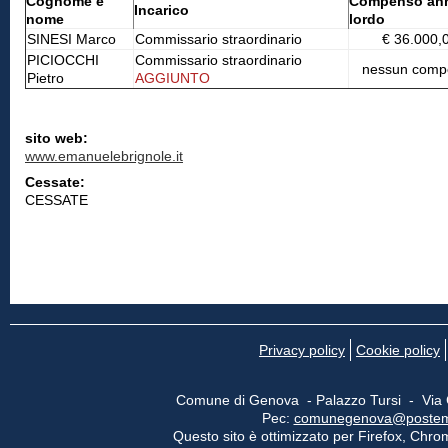
Cognome e
Compenso an
Incarico
nome
lordo
SINESI Marco
Commissario straordinario
€ 36.000,
PICIOCCHI
Commissario straordinario
nessun comp
Pietro
AGGIUNTO
sito web:
www.emanuelebrignole.it
Cessate:
CESSATE
Privacy policy
Cookie policy
Comune di Genova - Palazzo Tursi - Via
Pec:
comunegenova@postemail
Questo sito è ottimizzato per Firefox, Chrom