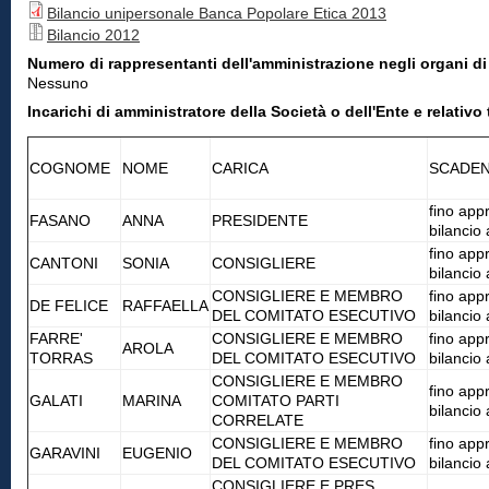
Bilancio unipersonale Banca Popolare Etica 2013
Bilancio 2012
Numero di rappresentanti dell'amministrazione negli organi d
Nessuno
Incarichi di amministratore della Società o dell'Ente e relat
COGNOME
NOME
CARICA
SCADEN
fino app
FASANO
ANNA
PRESIDENTE
bilancio
fino app
CANTONI
SONIA
CONSIGLIERE
bilancio
CONSIGLIERE E MEMBRO
fino app
DE FELICE
RAFFAELLA
DEL COMITATO ESECUTIVO
bilancio
FARRE'
CONSIGLIERE E MEMBRO
fino app
AROLA
TORRAS
DEL COMITATO ESECUTIVO
bilancio
CONSIGLIERE E MEMBRO
fino app
GALATI
MARINA
COMITATO PARTI
bilancio
CORRELATE
CONSIGLIERE E MEMBRO
fino app
GARAVINI
EUGENIO
DEL COMITATO ESECUTIVO
bilancio
CONSIGLIERE E PRES.