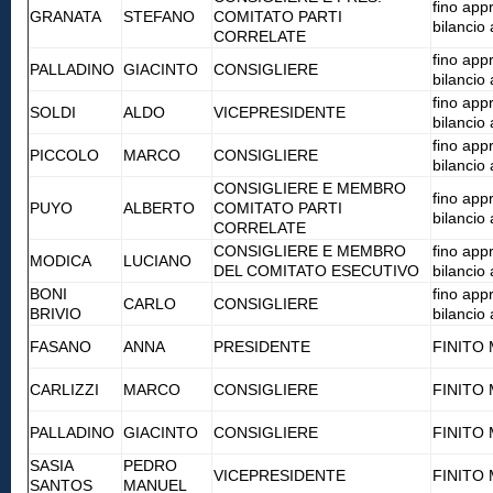
fino app
GRANATA
STEFANO
COMITATO PARTI
bilancio
CORRELATE
fino app
PALLADINO
GIACINTO
CONSIGLIERE
bilancio
fino app
SOLDI
ALDO
VICEPRESIDENTE
bilancio
fino app
PICCOLO
MARCO
CONSIGLIERE
bilancio
CONSIGLIERE E MEMBRO
fino app
PUYO
ALBERTO
COMITATO PARTI
bilancio
CORRELATE
CONSIGLIERE E MEMBRO
fino app
MODICA
LUCIANO
DEL COMITATO ESECUTIVO
bilancio
BONI
fino app
CARLO
CONSIGLIERE
BRIVIO
bilancio
FASANO
ANNA
PRESIDENTE
FINITO
CARLIZZI
MARCO
CONSIGLIERE
FINITO
PALLADINO
GIACINTO
CONSIGLIERE
FINITO
SASIA
PEDRO
VICEPRESIDENTE
FINITO
SANTOS
MANUEL