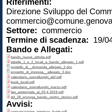
Riferimenti:
Direzione Sviluppo del Comm
commercio@comune.genova.
Settore:
commercio
Termine di scadenza:
19/0
Bando e Allegati:
bando_nuove_attivita.pdf
tabelle_1_e_2_locali_a_bando_allegato_1.pdf
modello_di__domanda_allegato_2.doc
progetto_di_impresa__allegato_3.doc
calendario_sopralluoghi_def.pdf
book_locali.pdf
calendario_sopralluoghi_marzo.pdf
faq_aggiornate_al_03.4.2019.pdf
dd_28_proroga_bando_centro_storico.pdf
Avvisi:
comunicazione_apertura_buste.pdf