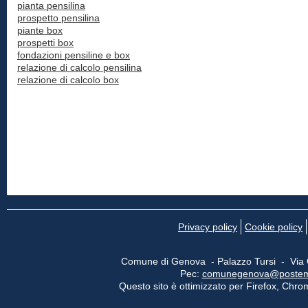
pianta pensilina
prospetto pensilina
piante box
prospetti box
fondazioni pensiline e box
relazione di calcolo pensilina
relazione di calcolo box
Privacy policy
Cookie policy
Comune di Genova - Palazzo Tursi - Via
Pec:
comunegenova@postemail
Questo sito è ottimizzato per Firefox, Chrom