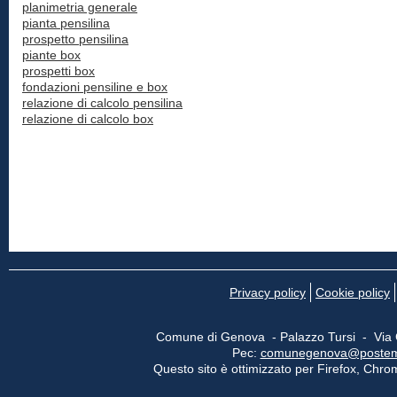
planimetria generale
pianta pensilina
prospetto pensilina
piante box
prospetti box
fondazioni pensiline e box
relazione di calcolo pensilina
relazione di calcolo box
Privacy policy
Cookie policy
Comune di Genova - Palazzo Tursi - Via
Pec:
comunegenova@postemail
Questo sito è ottimizzato per Firefox, Chrom