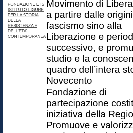
Movimento di Libera
FONDAZIONE ETS
ISTITUTO LIGURE
a partire dalle origin
PER LA STORIA
DELLA
fascismo sino alla
RESISTENZA E
DELL’ETA’
Liberazione e perio
CONTEMPORANEA
successivo, e promu
studio e la conosce
quadro dell’intera st
Novecento
Fondazione di
partecipazione costit
iniziativa della Regi
Promuove e valorizza