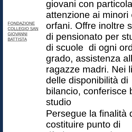
giovani con particol
attenzione ai minori
orfani. Offre inoltre s
FONDAZIONE
COLLEGIO SAN
di pensionato per st
GIOVANNI
BATTISTA
di scuole di ogni or
grado, assistenza al
ragazze madri. Nei li
delle disponibilità di
bilancio, conferisce 
studio
Persegue la finalità 
costituire punto di