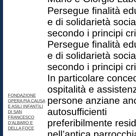
Persegue finalità ed
e di solidarietà socia
secondo i principi cri
Persegue finalità ed
e di solidarietà socia
secondo i principi cri
In particolare conce
ospitalità e assisten
FONDAZIONE
persone anziane an
OPERA PIA CAUSA
E ASILI INFANTILI
autosufficienti
DI SAN
FRANCESCO
preferibilmente resid
D’ALBARO E
DELLA FOCE
nell’antica parrocchi