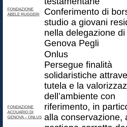
testamentarie
Conferimento di bor
FONDAZIONE
ABELE RUGGERI
studio a giovani resi
nella delegazione di
Genova Pegli
Onlus
Persegue finalità
solidaristiche attrav
tutela e la valorizza
dell’ambiente con
riferimento, in partic
FONDAZIONE
ACQUARIO DI
alla conservazione, 
GENOVA – ONLUS