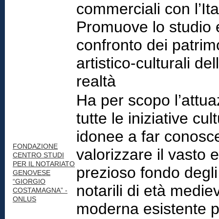
commerciali con l’Ita
Promuove lo studio e
confronto dei patrim
artistico-culturali de
realtà
Ha per scopo l’attua
tutte le iniziative cult
idonee a far conosc
FONDAZIONE
valorizzare il vasto e
CENTRO STUDI
PER IL NOTARIATO
prezioso fondo degli 
GENOVESE
“GIORGIO
notarili di età medie
COSTAMAGNA” -
ONLUS
moderna esistente 