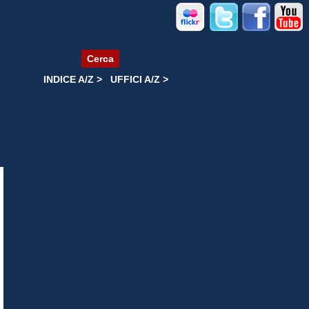
Cerca
INDICE A/Z >
UFFICI A/Z >