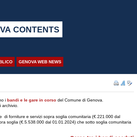
VA CONTENTS
BBLICO
GENOVA WEB NEWS
no i
bandi e le gare in corso
del Comune di Genova.
 archivio.
e di forniture e servizi sopra soglia comunitaria (€.221.000 dal
opra soglia (€.5.538.000 dal 01.01.2024) che sotto soglia comunitaria