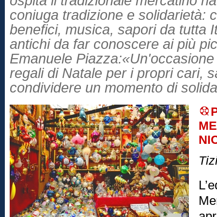
ospita il tradizionale mercatino n
coniuga tradizione e solidarietà: 
benefici, musica, sapori da tutta I
antichi da far conoscere ai più pi
Emanuele Piazza:«Un'occasione 
regali di Natale per i propri cari,
condividere un momento di solida
ME
NI
Tiz
L’e
Mer
apr