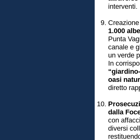
interventi.
Creazione
1.000 alb
Punta Vagn
canale e gl
un verde pu
In corrisp
“giardino-
oasi natur
diretto rap
Prosecuzi
dalla Foce
con affacc
diversi col
restituend