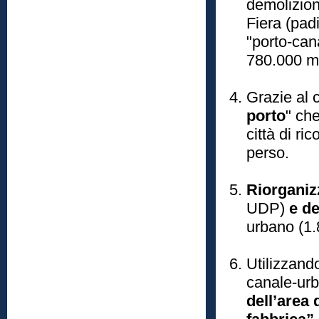
demolizione
Fiera (padi
"porto-can
780.000 m
Grazie al c
porto
" che
città di ri
perso.
Riorganizz
UDP)
e d
urbano (1.8
Utilizzando
canale-urb
dell’area 