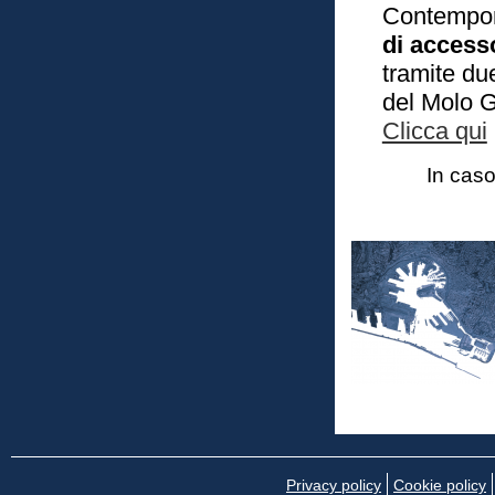
Contempo
di accesso
tramite du
del Molo G
Clicca qui
In caso
Privacy policy
Cookie policy