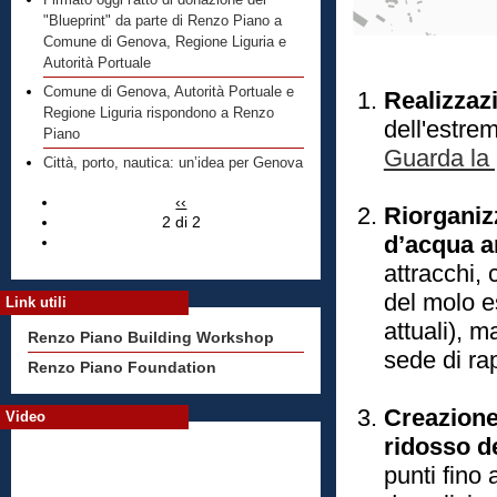
Firmato oggi l'atto di donazione del
"Blueprint" da parte di Renzo Piano a
Comune di Genova, Regione Liguria e
Autorità Portuale
Comune di Genova, Autorità Portuale e
Realizzazi
Regione Liguria rispondono a Renzo
dell'estrem
Piano
Guarda la 
Città, porto, nautica: un’idea per Genova
‹‹
Riorganiz
2 di 2
d’acqua an
attracchi, 
del molo e
Link utili
attuali), 
Renzo Piano Building Workshop
sede di ra
Renzo Piano Foundation
Creazione
Video
ridosso de
punti fino 