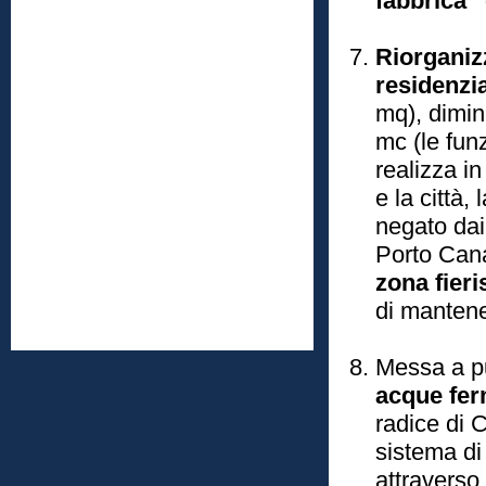
fabbrica” 
Riorganiz
residenzia
mq), dimi
mc (le fun
realizza i
e la città
negato dai
Porto Canal
zona fieri
di mantene
Messa a p
acque fer
radice di 
sistema di
attraverso