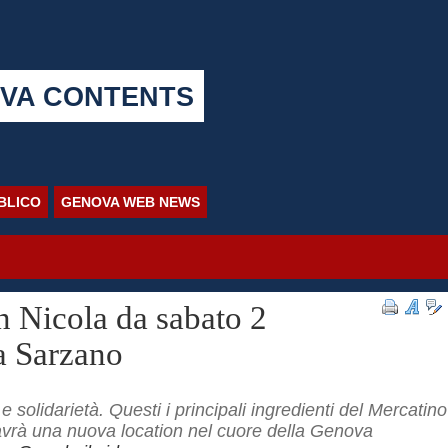
VA CONTENTS
BBLICO
GENOVA WEB NEWS
n Nicola da sabato 2
a Sarzano
 e solidarietà. Questi i principali ingredienti del Mercatino
avrà una nuova location nel cuore della Genova