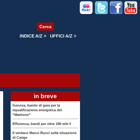
Cerca
INDICE A/Z >
UFFICI A/Z >
in breve
Genova, bando di gara per la
riqualificazione energetica del
“Matitone”
Efficienza, bandi per oltre 180 mln €
Il sindaco Marco Bucci sulla situazione
di Carige