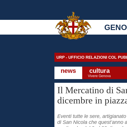
GENO
URP - UFFICIO RELAZIONI COL PU
news
cultura
Vivere Genova
Il Mercatino di Sa
dicembre in piazz
Eventi tutte le sere, artigianato
di San Nicola che quest’anno 