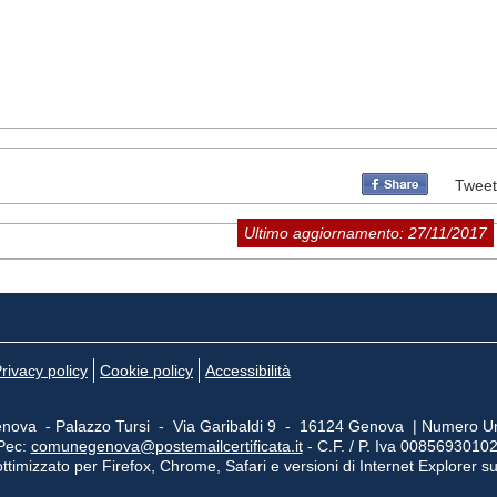
Tweet
Ultimo aggiornamento: 27/11/2017
rivacy policy
Cookie policy
Accessibilità
nova - Palazzo Tursi - Via Garibaldi 9 - 16124 Genova | Numero Un
Pec:
comunegenova@postemailcertificata.it
- C.F. / P. Iva 0085693010
ttimizzato per Firefox, Chrome, Safari e versioni di Internet Explorer s