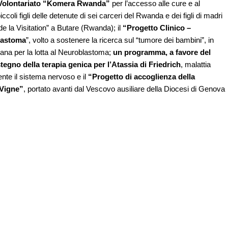
i Volontariato “Komera Rwanda”
per l’accesso alle cure e al
ccoli figli delle detenute di sei carceri del Rwanda e dei figli di madri
e la Visitation” a Butare (Rwanda); il
“Progetto Clinico –
blastoma
”, volto a sostenere la ricerca sul “tumore dei bambini”, in
iana per la lotta al Neuroblastoma;
un programma, a favore del
egno della terapia genica per l’Atassia di Friedrich
, malattia
te il sistema nervoso e il
“Progetto di accoglienza della
 Vigne”
, portato avanti dal Vescovo ausiliare della Diocesi di Genova