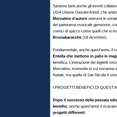
Saranno tanti anche gli eventi collatera
UGA Unione Giovani Artisti
, che andr
Mercatino d’autore
animerà le serat
del panorama musicale genovese, 
comici di spicco come quelli che si e
Bruciabaracche
(18 dicembre).
Fondamentale, anche quest’anno, il c
Entella che mettono in palio le mag
benefica. L’estrazione dei biglietti vi
Mercatino, momento in cui verranno anc
Natale, ma quello di San Nicola è sino
I PROGETTI BENEFICI DI QUEST'
Dopo il
successo della passata ediz
benefici
, anche quest’anno il ricavato
progetti differenti
: