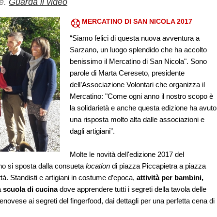
re.
Guarda il video
MERCATINO DI SAN NICOLA 2017
“Siamo felici di questa nuova avventura a
Sarzano, un luogo splendido che ha accolto
benissimo il Mercatino di San Nicola". Sono
parole di Marta Cereseto, presidente
dell’Associazione Volontari che organizza il
Mercatino: "Come ogni anno il nostro scopo è
la solidarietà e anche questa edizione ha avuto
una risposta molto alta dalle associazioni e
dagli artigiani”.
Molte le novità dell'edizione 2017 del
no si sposta dalla consueta
location
di piazza Piccapietra a piazza
tà. Standisti e artigiani in costume d’epoca,
attività per bambini,
a
scuola di cucina
dove apprendere tutti i segreti della tavola delle
genovese ai segreti del fingerfood, dai dettagli per una perfetta cena di