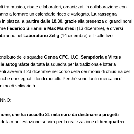
li tra musica, risate e laboratori, organizzati in collaborazione con
anno a formare un calendario ricco e variegato.
La rassegna
e in piazza,
a partire dalle 18.30
, grazie alla presenza di grandi nomi
come
Federico Sirianni e Max Manfredi
(13 dicembre), e diversi
sibiranno nel
Laboratorio Zelig
(14 dicembre) e il collettivo
ontributo delle squadre
Genoa CFC, U.C. Sampdoria e Virtus
lie autografate
da tutta la squadra per la tradizionale lotteria
ncenti avverrà il 23 dicembre nel corso della cerimonia di chiusura del
he consegnati i fondi raccolti. Perché sono tanti i mercatini di
nimo di solidarietà.
ANNO:
ione, che ha raccolto 31 mila euro da destinare a progetti
 della manifestazione servirà per la realizzazione di
ben quattro