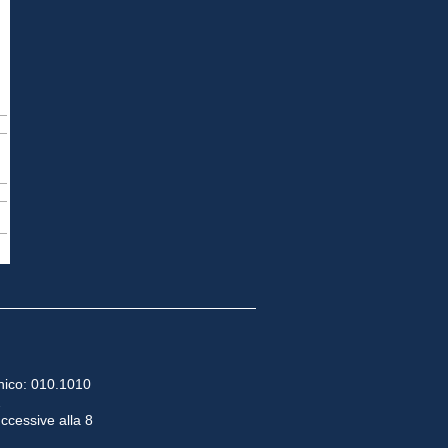
ico: 010.1010
2
uccessive alla 8