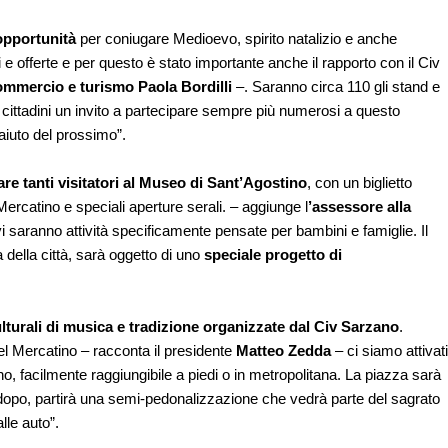
’opportunità
per coniugare Medioevo, spirito natalizio e anche
i e offerte e per questo è stato importante anche il rapporto con il Civ
ommercio e turismo Paola Bordilli
–. Saranno circa 110 gli stand e
cittadini un invito a partecipare sempre più numerosi a questo
aiuto del prossimo”.
e tanti visitatori al Museo di Sant’Agostino
, con un biglietto
 Mercatino e speciali aperture serali. – aggiunge l
’assessore alla
i saranno attività specificamente pensate per bambini e famiglie. Il
della città, sarà oggetto di uno
speciale progetto di
lturali di musica e tradizione organizzate dal Civ Sarzano
.
el Mercatino – racconta il presidente
Matteo Zedda
– ci siamo attivati
o, facilmente raggiungibile a piedi o in metropolitana. La piazza sarà
o dopo, partirà una semi-pedonalizzazione che vedrà parte del sagrato
lle auto”.