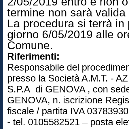
2/05/2019 entro e non olt
termine non sarà valida 
La procedura si terrà in
giorno 6/05/2019 alle or
Comune.
Riferimenti:
Responsabile del procedimento
presso la Società A.M.T. -
S.P.A di GENOVA , con sede
GENOVA, n. iscrizione Regist
fiscale / partita IVA 0378393
- tel. 0105582521 – posta elet