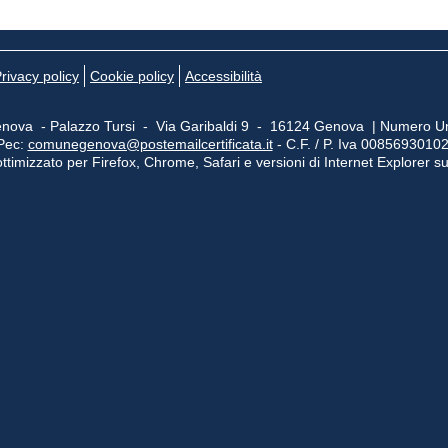
rivacy policy
Cookie policy
Accessibilità
nova - Palazzo Tursi - Via Garibaldi 9 - 16124 Genova | Numero Un
Pec:
comunegenova@postemailcertificata.it
- C.F. / P. Iva 0085693010
ttimizzato per Firefox, Chrome, Safari e versioni di Internet Explorer s