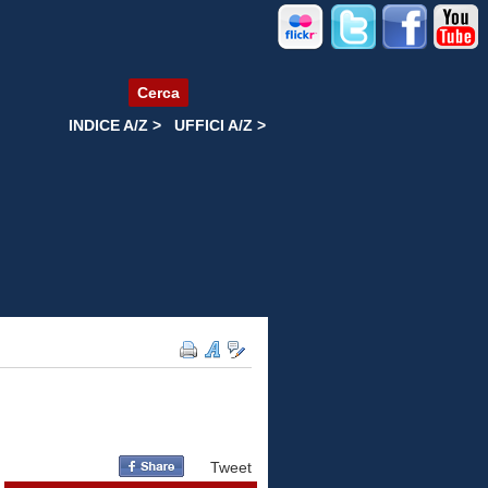
Cerca
INDICE A/Z >
UFFICI A/Z >
Tweet