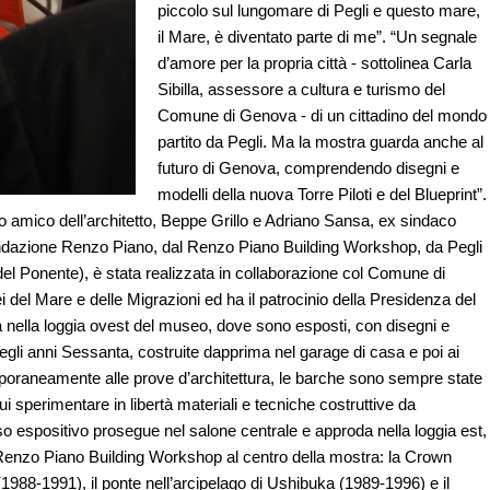
piccolo sul lungomare di Pegli e questo mare,
il Mare, è diventato parte di me”. “Un segnale
d’amore per la propria città - sottolinea Carla
Sibilla, assessore a cultura e turismo del
Comune di Genova - di un cittadino del mondo
partito da Pegli. Ma la mostra guarda anche al
futuro di Genova, comprendendo disegni e
modelli della nuova Torre Piloti e del Blueprint”.
o amico dell’architetto, Beppe Grillo e Adriano Sansa, ex sindaco
Fondazione Renzo Piano, dal Renzo Piano Building Workshop, da Pegli
el Ponente), è stata realizzata in collaborazione col Comune di
del Mare e delle Migrazioni ed ha il patrocinio della Presidenza del
zia nella loggia ovest del museo, dove sono esposti, con disegni e
 degli anni Sessanta, costruite dapprima nel garage di casa e poi ai
poraneamente alle prove d’architettura, le barche sono sempre state
ui sperimentare in libertà materiali e tecniche costruttive da
orso espositivo prosegue nel salone centrale e approda nella loggia est,
l Renzo Piano Building Workshop al centro della mostra: la Crown
(1988-1991), il ponte nell’arcipelago di Ushibuka (1989-1996) e il