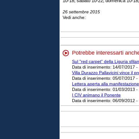
10-18; sabato 10-22; domenica 10-18;
26 settembre 2015
Vedi anche:
Potrebbe interessarti anch
Sul "red carpet" della Liguria sfil
Data di inserimento:
14/07/2017 -
Villa Durazzo Pallavicini vince il pr
Data di inserimento:
05/07/2017 -
Lettera aperta alla manifestazione 
Data di inserimento:
01/03/2013 -
I CIV animano il Ponente
Data di inserimento:
06/09/2012 -