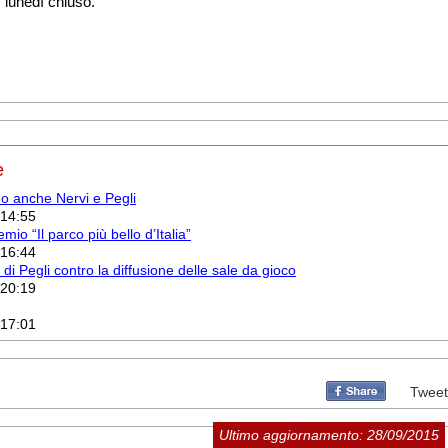
 lunedì chiuso.
e
ano anche Nervi e Pegli
 14:55
emio “Il parco più bello d’Italia”
 16:44
di Pegli contro la diffusione delle sale da gioco
 20:19
 17:01
Tweet
Ultimo aggiornamento: 28/09/2015