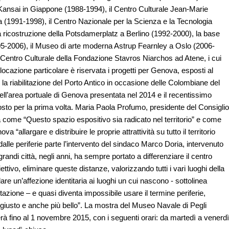
 Kansai in Giappone (1988-1994), il Centro Culturale Jean-Marie
(1991-1998), il Centro Nazionale per la Scienza e la Tecnologia
costruzione della Potsdamerplatz a Berlino (1992-2000), la base
5-2006), il Museo di arte moderna Astrup Fearnley a Oslo (2006-
l Centro Culturale della Fondazione Stavros Niarchos ad Atene, i cui
locazione particolare è riservata i progetti per Genova, esposti al
: la riabilitazione del Porto Antico in occasione delle Colombiane del
dell’area portuale di Genova presentata nel 2014 e il recentissimo
posto per la prima volta. Maria Paola Profumo, presidente del Consiglio
come “Questo spazio espositivo sia radicato nel territorio” e come
“allargare e distribuire le proprie attrattività su tutto il territorio
dalle periferie parte l’intervento del sindaco Marco Doria, intervenuto
randi città, negli anni, ha sempre portato a differenziare il centro
ettivo, eliminare queste distanze, valorizzando tutti i vari luoghi della
are un’affezione identitaria ai luoghi un cui nascono - sottolinea
azione – e quasi diventa impossibile usare il termine periferie,
 giusto e anche più bello”. La mostra del Museo Navale di Pegli
rà fino al 1 novembre 2015, con i seguenti orari: da martedì a venerdì