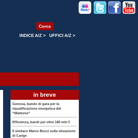
Cerca
INDICE A/Z >
UFFICI A/Z >
in breve
Genova, bando di gara per la
riqualificazione energetica del
“Matitone”
Efficienza, bandi per oltre 180 mln €
Il sindaco Marco Bucci sulla situazione
di Carige