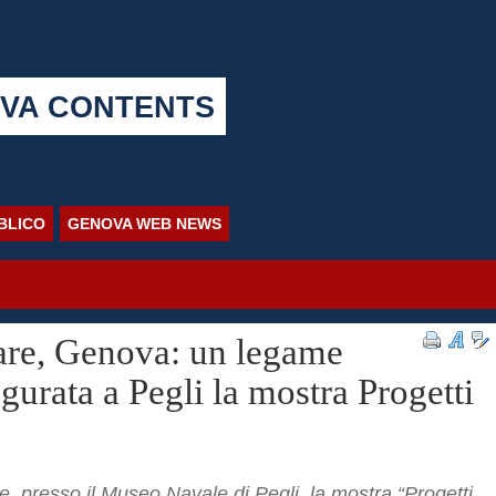
VA CONTENTS
BBLICO
GENOVA WEB NEWS
are, Genova: un legame
ugurata a Pegli la mostra Progetti
, presso il Museo Navale di Pegli, la mostra “Progetti