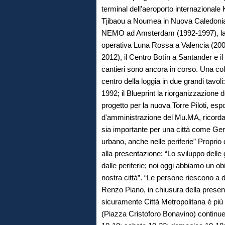
terminal dell’aeroporto internazionale
Tjibaou a Noumea in Nuova Caledonia 
NEMO ad Amsterdam (1992-1997), la ri
operativa Luna Rossa a Valencia (200
2012), il Centro Botín a Santander e i
cantieri sono ancora in corso. Una col
centro della loggia in due grandi tavoli
1992; il Blueprint la riorganizzazione 
progetto per la nuova Torre Piloti, es
d'amministrazione del Mu.MA, ricorda 
sia importante per una città come Genova 
urbano, anche nelle periferie” Proprio 
alla presentazione: “Lo sviluppo delle g
dalle periferie; noi oggi abbiamo un obi
nostra città”. “Le persone riescono a d
Renzo Piano, in chiusura della present
sicuramente Città Metropolitana è più
(Piazza Cristoforo Bonavino) continue