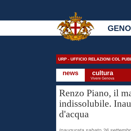
GENO
URP - UFFICIO RELAZIONI COL PU
news
cultura
Vivere Genova
Renzo Piano, il m
indissolubile. Ina
d'acqua
Inaugurata sabato 26 settembre