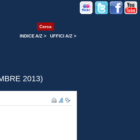
Cerca
INDICE A/Z >
UFFICI A/Z >
MBRE 2013)