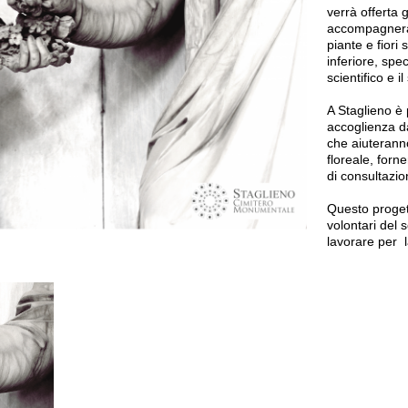
verrà offerta 
accompagnerà 
piante e fiori 
inferiore, spe
scientifico e i
A Staglieno è 
accoglienza da 
che aiuteranno
floreale, forn
di consultazio
Questo progett
volontari del 
lavorare per l