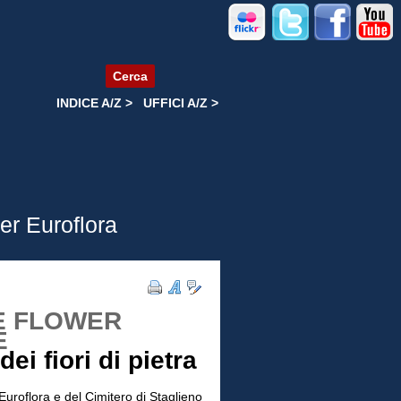
Cerca
INDICE A/Z >
UFFICI A/Z >
er Euroflora
E FLOWER
E
dei fiori di pietra
i Euroflora e del Cimitero di Staglieno