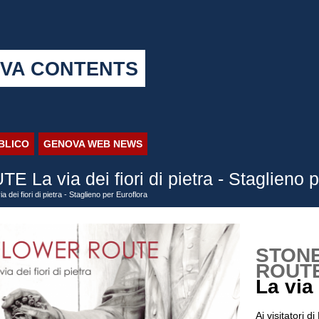
VA CONTENTS
BBLICO
GENOVA WEB NEWS
 via dei fiori di pietra - Staglieno p
 fiori di pietra - Staglieno per Euroflora
STON
ROUT
La via 
Ai visitatori d