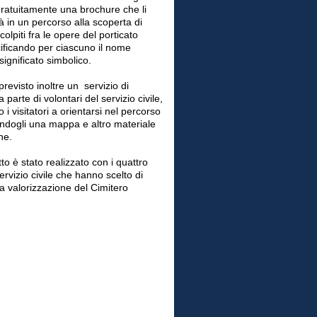
gratuitamente una brochure che li
in un percorso alla scoperta di
scolpiti fra le opere del porticato
cificando per ciascuno il nome
l significato simbolico.
previsto inoltre un servizio di
parte di volontari del servizio civile,
 i visitatori a orientarsi nel percorso
endogli una mappa e altro materiale
ne.
o è stato realizzato con i quattro
servizio civile che hanno scelto di
a valorizzazione del Cimitero