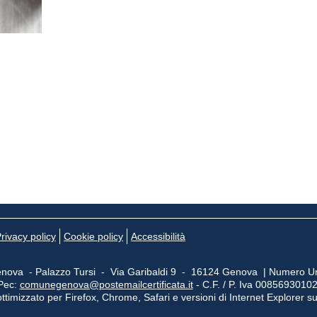
rivacy policy
Cookie policy
Accessibilità
nova - Palazzo Tursi - Via Garibaldi 9 - 16124 Genova | Numero Un
Pec:
comunegenova@postemailcertificata.it
- C.F. / P. Iva 0085693010
ttimizzato per Firefox, Chrome, Safari e versioni di Internet Explorer s