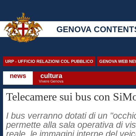
GENOVA CONTENT
URP - UFFICIO RELAZIONI COL PUBBLICO
GENOVA WEB NE
news
cultura
Vivere Genova
Telecamere sui bus con SiM
I bus verranno dotati di un "occhi
permette alla sala operativa di vi
reale, le immagini interne del veic