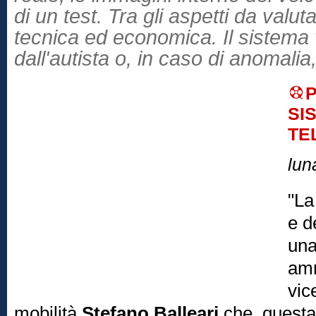
di un test. Tra gli aspetti da valuta
tecnica ed economica. Il sistema 
dall'autista o, in caso di anomalia
SI
TE
lun
"La
e d
una
amm
vic
mobilità
Stefano Balleari
che, questa