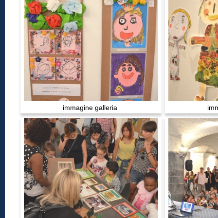
immagine galleria
imm