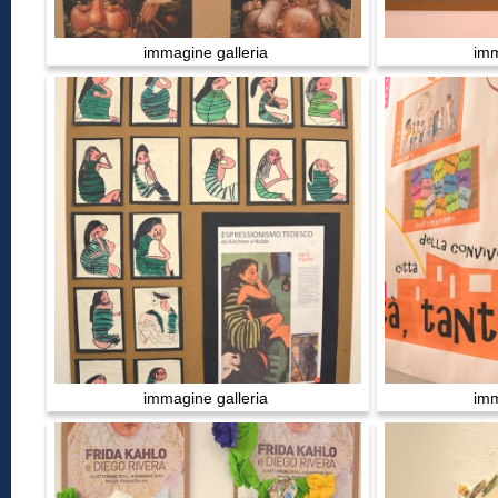
immagine galleria
imm
immagine galleria
imm