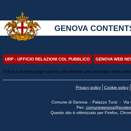
GENOVA CONTENT
URP - UFFICIO RELAZIONI COL PUBBLICO
GENOVA WEB NE
This is a dummy page used for placeholder and separator menu items
Privacy policy
Cookie policy
Comune di Genova - Palazzo Tursi - Via
Pec:
comunegenova@postemail
Questo sito è ottimizzato per Firefox, Chrom