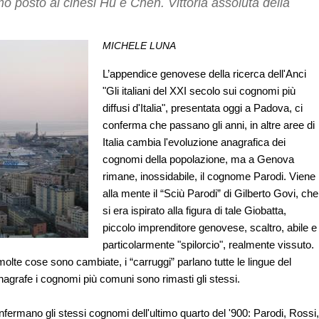
mo posto ai cinesi Hu e Chen. Vittoria assoluta della
MICHELE LUNA
L’appendice genovese della ricerca dell'Anci
"Gli italiani del XXI secolo sui cognomi più
diffusi d'Italia", presentata oggi a Padova, ci
conferma che passano gli anni, in altre aree di
Italia cambia l'evoluzione anagrafica dei
cognomi della popolazione, ma a Genova
rimane, inossidabile, il cognome Parodi. Viene
alla mente il “Sciù Parodi” di Gilberto Govi, che
si era ispirato alla figura di tale Giobatta,
piccolo imprenditore genovese, scaltro, abile e
particolarmente "spilorcio", realmente vissuto.
 molte cose sono cambiate, i “carruggi” parlano tutte le lingue del
agrafe i cognomi più comuni sono rimasti gli stessi.
nfermano gli stessi cognomi dell'ultimo quarto del '900: Parodi, Rossi,