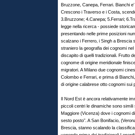
Bruzzone, Canepa, Ferrari. Bianchi e' s
Crescono i Traverso e i Costa, scendon
3.Bruzzone; 4.Canepa; 5.Ferrari; 6.Tr
legge nella ricerca - possiede storic
presentando nelle prime posizioni nume
scalzano i Ferrero, i Singh a Brescia 
straniero la geografia dei cognomi nel
discapito di quelli tradizionali. Frutto
cognome di origine meridionale finisce
migratori. A Milano due cognomi cinesi 
Colombo e Ferrari, e prima di Bianchi,
di origine calabrese otto cognomi sui p
Il Nord Est è ancora relativamente i
piccoli centri le dinamiche sono simil
Maggiore (Vicenza) dove i cognomi di 
sesto posto". A San Bonifacio, (Veron
Brescia, stanno scalando la classifica
venendo prima dei tradizionali Lonardi 