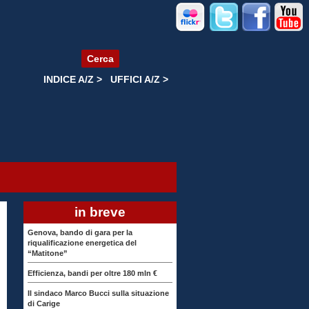
Cerca
INDICE A/Z >
UFFICI A/Z >
in breve
Genova, bando di gara per la
riqualificazione energetica del
“Matitone”
Efficienza, bandi per oltre 180 mln €
Il sindaco Marco Bucci sulla situazione
di Carige