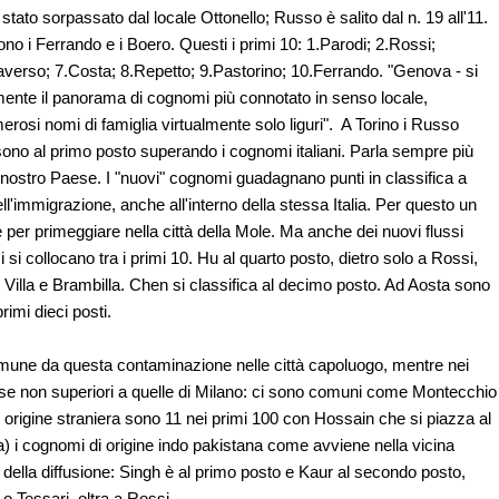
tato sorpassato dal locale Ottonello; Russo è salito dal n. 19 all'11.
o i Ferrando e i Boero. Questi i primi 10: 1.Parodi; 2.Rossi;
averso; 7.Costa; 8.Repetto; 9.Pastorino; 10.Ferrando. "Genova - si
amente il panorama di cognomi più connotato in senso locale,
rosi nomi di famiglia virtualmente solo liguri". A Torino i Russo
sono al primo posto superando i cognomi italiani. Parla sempre più
 nostro Paese. I "nuovi" cognomi guadagnano punti in classifica a
 dell'immigrazione, anche all'interno della stessa Italia. Per questo un
 per primeggiare nella città della Mole. Ma anche dei nuovi flussi
si collocano tra i primi 10. Hu al quarto posto, dietro solo a Rossi,
 Villa e Brambilla. Chen si classifica al decimo posto. Ad Aosta sono
rimi dieci posti.
mmune da questa contaminazione nelle città capoluogo, mentre nei
i se non superiori a quelle di Milano: ci sono comuni come Montecchio
origine straniera sono 11 nei primi 100 con Hossain che si piazza al
a) i cognomi di origine indo pakistana come avviene nella vicina
 della diffusione: Singh è al primo posto e Kaur al secondo posto,
o Tessari, oltra a Rossi.