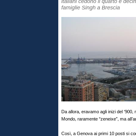
italiani cedono il quarto e deci
famiglie Singh a Brescia
Da allora, eravamo agli inizi del ‘900,
Mondo, raramente “zeneixe”, ma all’an
Così, a Genova ai primi 10 posti si co