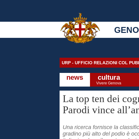
GENO
URP - UFFICIO RELAZIONI COL PU
news
cultura
Vivere Genova
La top ten dei co
Parodi vince all’a
Una ricerca fornisce la classifica
gradino più alto del podio è o