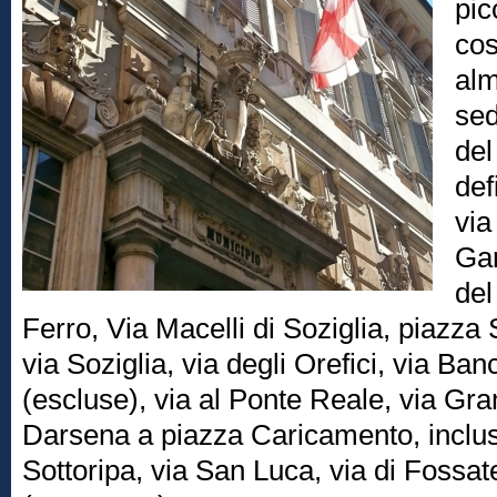
pic
cos
alm
sed
del
def
via
Gar
del
Ferro, Via Macelli di Soziglia, piazza
via Soziglia, via degli Orefici, via Ba
(escluse), via al Ponte Reale, via Gra
Darsena a piazza Caricamento, inclusa
Sottoripa, via San Luca, via di Fossat