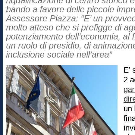
riqualificazione di centro storico 
bando a favore delle piccole impr
Assessore Piazza: “E’ un provve
molto atteso che si prefigge di age
potenziamento dell’economia, al 
un ruolo di presidio, di animazione 
inclusione sociale nell’area”
E’ 
2 a
gar
dir
un 
fin
inv