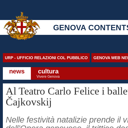
GENOVA CONTENT
URP - UFFICIO RELAZIONI COL PUBBLICO
GENOVA WEB NE
news
cultura
Vivere Genova
Al Teatro Carlo Felice i ballet
Čajkovskij
Nelle festività natalizie prende il v