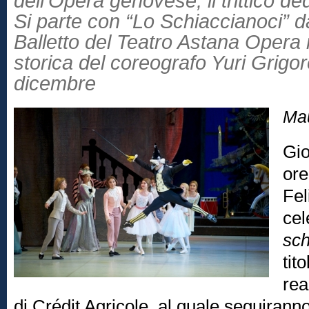
dell’Opera genovese, il trittico de
Si parte con “Lo Schiaccianoci” d
Balletto del Teatro Astana Opera 
storica del coreografo Yuri Grigor
dicembre
Ma
Gio
ore
Fel
cel
sch
tit
rea
di Crédit Agricole, al quale seguiranno 