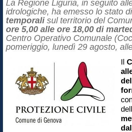
La Regione Liguria, in seguito all
idrologiche, ha emesso lo stato d
temporali
sul territorio del Co
ore 5,00 alle ore 18,00 di mart
Centro Operativo Comunale (Coc) 
pomeriggio, lunedì 29 agosto, all
Il
C
all
del
for
con
del
met
dal