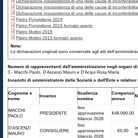
Dichiarazione insussistenza di una delle cause di inconferibilit
Dichiarazione insussistenza di una delle cause di inconferibil
Dichiarazione insussistenza di una delle cause di inconferibilit
Pietro Pongiglione 2019
Pietro Pongiglione 2019 formato aperto
Pietro Moltini 2019
Pietro Moltini 2019 formato aperto
Note:
Le dichiarazioni originali sono conservate agli atti dell'amministra
Numero di rappresentanti dell'amministrazione negli organi d
3 - Macchi Paolo, D'Ascenzi Mauro e D'Acqui Rosa Maria
Incarichi di amministratore della Società o dell'Ente e relat
Cognome e
Scadenza
Compenso
Incarico
N
nome
nomina
annuo
fino
MACCHI
PRESIDENTE
approvazione
€48.000,00
PAOLO
bilancio 2028
fino
D'ASCENZI
i
CONSIGLIERE
approvazione
€0,00
MAURO
q
bilancio 2028