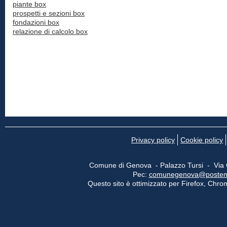
piante box
prospetti e sezioni box
fondazioni box
relazione di calcolo box
Privacy policy
Cookie policy
Comune di Genova - Palazzo Tursi - Via
Pec:
comunegenova@postemail
Questo sito è ottimizzato per Firefox, Chrom