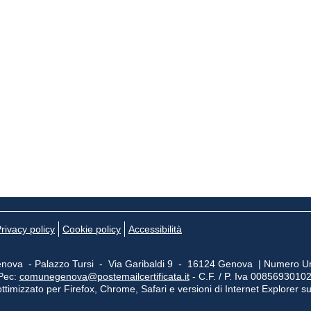
rivacy policy
Cookie policy
Accessibilità
nova - Palazzo Tursi - Via Garibaldi 9 - 16124 Genova | Numero Un
Pec:
comunegenova@postemailcertificata.it
- C.F. / P. Iva 0085693010
ttimizzato per Firefox, Chrome, Safari e versioni di Internet Explorer s