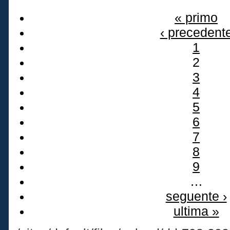
« primo
‹ precedent
1
2
3
4
5
6
7
8
9
…
seguente ›
ultima »