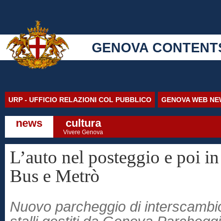
GENOVA CONTENT
URP - UFFICIO RELAZIONI COL PUBBLICO
GENOVA WEB NE
news
cultura
Vivere Genova
L’auto nel posteggio e poi i
Bus e Metrò
Nuovo parcheggio di interscambi