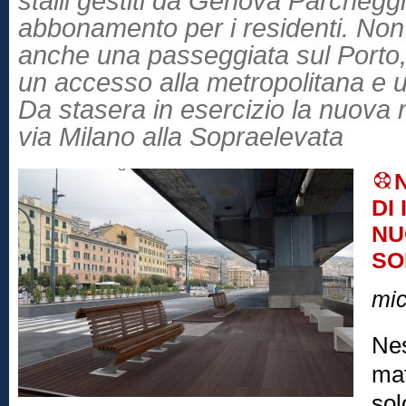
stalli gestiti da Genova Parcheggi
abbonamento per i residenti. Non
anche una passeggiata sul Porto, 
un accesso alla metropolitana e u
Da stasera in esercizio la nuova
via Milano alla Sopraelevata
DI
NU
SO
mic
Nes
mat
sol