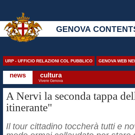
GENOVA CONTENT
URP - UFFICIO RELAZIONI COL PUBBLICO
GENOVA WEB NE
news
cultura
Vivere Genova
A Nervi la seconda tappa del
itinerante"
Il tour cittadino toccherà tutti e n