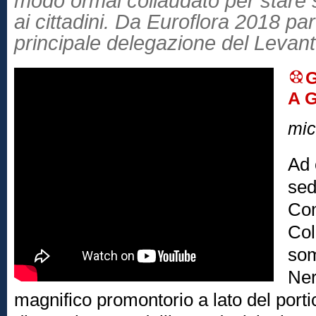
modo ormai collaudato per stare su
ai cittadini. Da Euroflora 2018 part
principale delegazione del Levan
G
A 
mic
Ad 
sed
Com
Col
som
Ner
magnifico promontorio a lato del porti