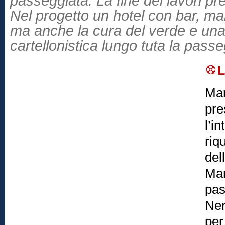
passeggiata. La fine dei lavori p
Nel progetto un hotel con bar, ma
ma anche la cura del verde e un
cartellonistica lungo tuta la pass
Mar
pre
l’i
riq
del
Mar
pas
Ner
per