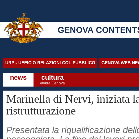
GENOVA CONTENT
URP - UFFICIO RELAZIONI COL PUBBLICO
GENOVA WEB NE
news
cultura
Vivere Genova
Marinella di Nervi, iniziata l
ristrutturazione
Presentata la riqualificazione dello