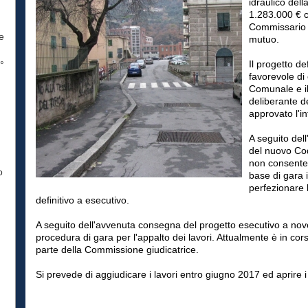
idraulico del
°
1.283.000 € c
Commissario 
e
mutuo.
Il progetto de
°
favorevole di
Comunale e il
deliberante d
approvato l'in
A seguito dell
del nuovo Cod
non consente 
o
base di gara i
perfezionare l
definitivo a esecutivo.
A seguito dell'avvenuta consegna del progetto esecutivo a nov
procedura di gara per l'appalto dei lavori. Attualmente è in corso
parte della Commissione giudicatrice.
Si prevede di aggiudicare i lavori entro giugno 2017 ed aprire 