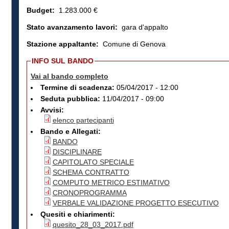
Budget:
1.283.000 €
Stato avanzamento lavori:
gara d'appalto
Stazione appaltante:
Comune di Genova
INFO SUL BANDO
Vai al bando completo
Termine di scadenza:
05/04/2017 - 12:00
Seduta pubblica:
11/04/2017 - 09:00
Avvisi:
elenco partecipanti
Bando e Allegati:
BANDO
DISCIPLINARE
CAPITOLATO SPECIALE
SCHEMA CONTRATTO
COMPUTO METRICO ESTIMATIVO
CRONOPROGRAMMA
VERBALE VALIDAZIONE PROGETTO ESECUTIVO
Quesiti e chiarimenti:
quesito_28_03_2017.pdf