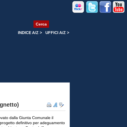
Cerca
INDICE A/Z >
UFFICI A/Z >
agnetto)
ovato dalla Giunta Comunale il
 progetto definitivo per adeguamento