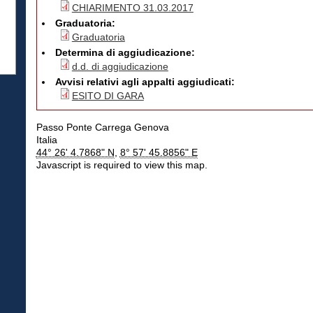
CHIARIMENTO 31.03.2017
Graduatoria:
Graduatoria
Determina di aggiudicazione:
d.d. di aggiudicazione
Avvisi relativi agli appalti aggiudicati:
ESITO DI GARA
Passo Ponte Carrega
Genova
Italia
44° 26' 4.7868" N
,
8° 57' 45.8856" E
Javascript is required to view this map.