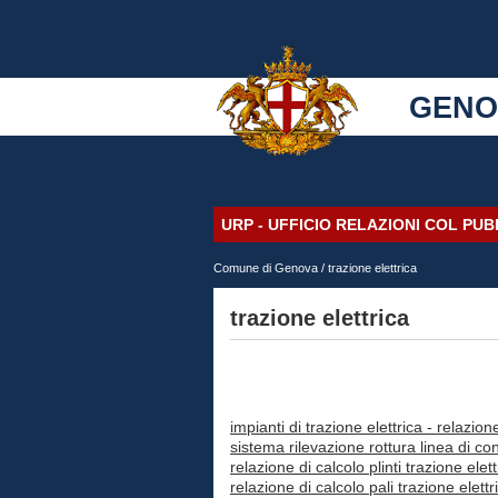
GENO
URP - UFFICIO RELAZIONI COL PU
Comune di Genova
/ trazione elettrica
trazione elettrica
impianti di trazione elettrica - relazion
sistema rilevazione rottura linea di con
relazione di calcolo plinti trazione elett
relazione di calcolo pali trazione elettr