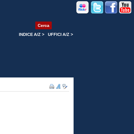
Cerca
INDICE A/Z >
UFFICI A/Z >