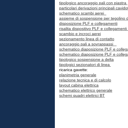
tipologico ancoraggio pali con piastra
particolari derivazioni principali cavidott
schematico scambi aerei
assieme di sospensione per tegolino 
disposizione PLF e collegamenti
risalita dispositivo PLF e collegamenti
scambio e incroci aerei
sezionamento linea di contatto
ancoraggio pali a sovrappassi
schematico diaposizione PLF e colleg
schematico diaposizione PLF e collega
tipologico sospensione a delta
tipologici sezionatori di linea
ricarica gavette:
planimetria generale
relazione tecnica e di calcolo
layout cabina elettrica
schematico elettrico generale
schemi quadri elettrici BT