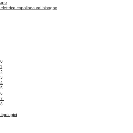
ione
a elettrica capolinea val bisagno
1
2
3
4
5
6
7
8
9
10
11
12
13
14
 15
16
 17
18
tipologici