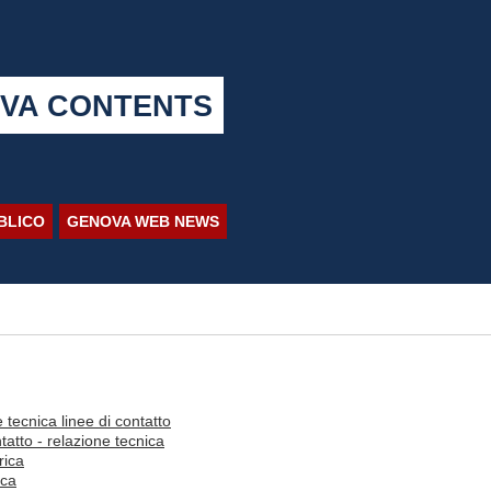
VA CONTENTS
BBLICO
GENOVA WEB NEWS
e tecnica linee di contatto
tatto - relazione tecnica
rica
ica