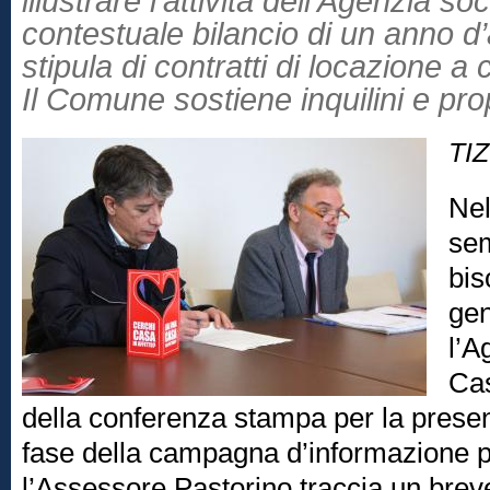
illustrare l’attività dell’Agenzia so
contestuale bilancio di un anno d’a
stipula di contratti di locazione 
Il Comune sostiene inquilini e prop
TI
Nel
sem
bis
gen
l’A
Cas
della conferenza stampa per la prese
fase della campagna d’informazione per 
l’Assessore Pastorino traccia un breve 