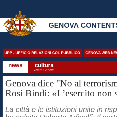
GENOVA CONTENT
URP - UFFICIO RELAZIONI COL PUBBLICO
GENOVA WEB NE
news
cultura
Vivere Genova
Genova dice "No al terroris
Rosi Bindi: «L’esercito non 
La città e le istituzioni unite in ri