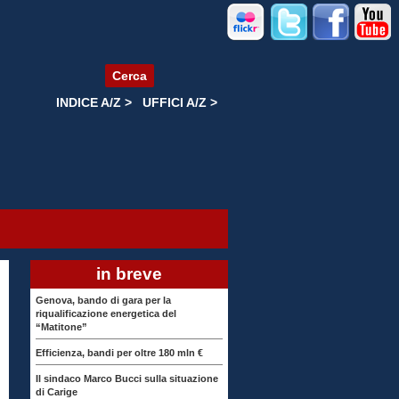
Cerca
INDICE A/Z >
UFFICI A/Z >
in breve
Genova, bando di gara per la
riqualificazione energetica del
“Matitone”
Efficienza, bandi per oltre 180 mln €
Il sindaco Marco Bucci sulla situazione
di Carige