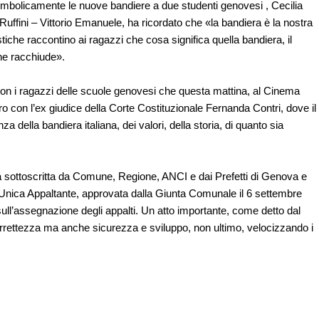
simbolicamente le nuove bandiere a due studenti genovesi , Cecilia
 Ruffini – Vittorio Emanuele, ha ricordato che «la bandiera è la nostra
stiche raccontino ai ragazzi che cosa significa quella bandiera, il
che racchiude».
 con i ragazzi delle scuole genovesi che questa mattina, al Cinema
ro con l’ex giudice della Corte Costituzionale Fernanda Contri, dove il
za della bandiera italiana, dei valori, della storia, di quanto sia
 sottoscritta da Comune, Regione, ANCI e dai Prefetti di Genova e
e Unica Appaltante, approvata dalla Giunta Comunale il 6 settembre
ull’assegnazione degli appalti. Un atto importante, come detto dal
rrettezza ma anche sicurezza e sviluppo, non ultimo, velocizzando i