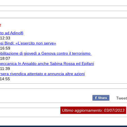
e
to ad Adinolfi
 12:33
si Bindi: «L’esercito non serve»
 16:59
mobilitazione di giovedì a Genova contro il terrorismo
 18:07
nmeccanica In Ansaldo anche Sabina Rossa ed Epifani
 11:39
rsera rivendica attentato e annuncia altre azioni
 14:55
Tweet
Ultimo aggiornamento: 03/07/2013