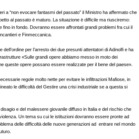
ieri a “non evocare fantasmi del passato” il Ministro ha affermato che
petto al passato è maturo. La situazione è difficile ma riusciremo:
 fino in fondo. Dovranno essere affrontati grandi problemi fra cui il
Fincantieri e Finmeccanica.
e dell’ordine per l’arresto dei due presunti attentatori di Adinolfi e ha
nfrastrutture «Sulle grandi opere abbiamo messo in moto dei
he queste opere possano essere realizzate per il bene del paese».
cessarie regole molto nette per evitare le infiltrazioni Mafiose, in
lineato le difficoltà del Gestire una crisi industriale se a questa si
isagio e del malessere giovanile diffuso in Italia e del rischio che
iolenza. Un tema su cui le istituzioni dovranno essere pronte ad
problema delle difficoltà delle nuove generazioni ad entrare nel mondo
uturo.