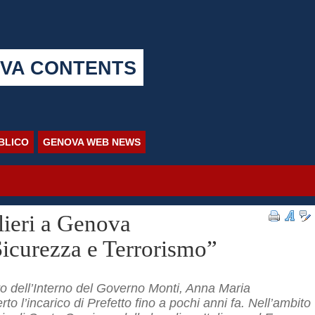
VA CONTENTS
BBLICO
GENOVA WEB NEWS
lieri a Genova
Sicurezza e Terrorismo”
stro dell’Interno del Governo Monti, Anna Maria
rto l’incarico di Prefetto fino a pochi anni fa. Nell’ambito