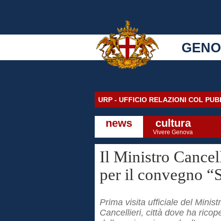
GENO
URP - UFFICIO RELAZIONI COL PU
news
cultura
Vivere Genova
Il Ministro Cancel
per il convegno “
Prima visita ufficiale del Mini
Cancellieri, città dove ha ricope