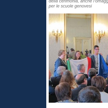
della cerimonia, anche l’omagg
per le scuole genovesi