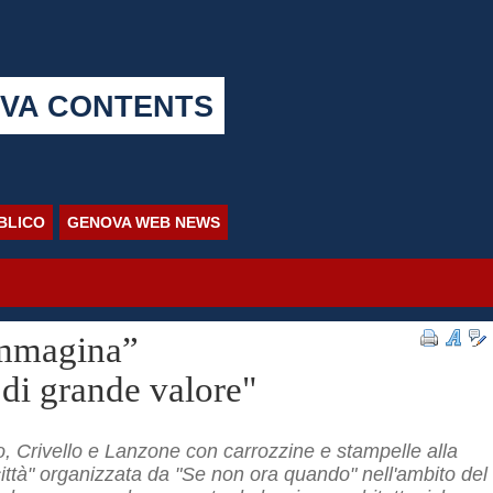
VA CONTENTS
BBLICO
GENOVA WEB NEWS
immagina”
 di grande valore"
o, Crivello e Lanzone con carrozzine e stampelle alla
ittà" organizzata da "Se non ora quando" nell'ambito del