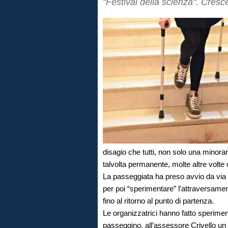
"Festival della scienza". Cresc
disagio che tutti, non solo una minora
talvolta permanente, molte altre volte
La passeggiata ha preso avvio da via
per poi “sperimentare” l’attraversament
fino al ritorno al punto di partenza.
Le organizzatrici hanno fatto sperime
passeggino, all’assessore Crivello un