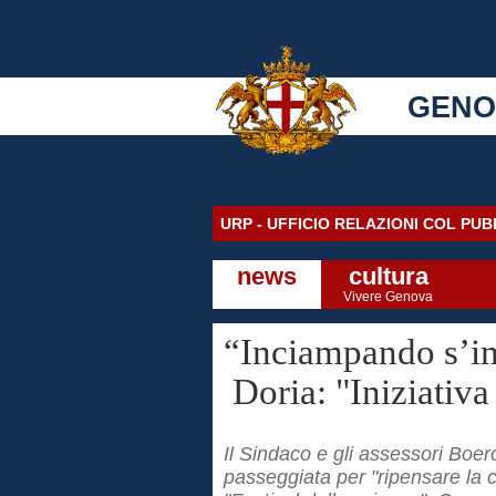
GENO
URP - UFFICIO RELAZIONI COL PU
news
cultura
Vivere Genova
“Inciampando s’
Doria: "Iniziativa
Il Sindaco e gli assessori Boer
passeggiata per "ripensare la c