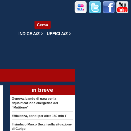
Cerca
INDICE A/Z >
UFFICI A/Z >
in breve
Genova, bando di gara per la
riqualificazione energetica del
“Matitone”
Efficienza, bandi per oltre 180 mln €
Il sindaco Marco Bucci sulla situazione
di Carige