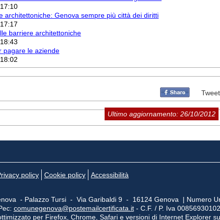
 17:10
e architettoniche: Genova sempre più città dei diritti
 17:17
e barriere architettoniche
 18:43
r pagare le aziende
 18:02
Tweet
Ultimo aggiornamento: 26/10/2012
rivacy policy
Cookie policy
Accessibilità
nova - Palazzo Tursi - Via Garibaldi 9 - 16124 Genova | Numero Un
Pec:
comunegenova@postemailcertificata.it
- C.F. / P. Iva 0085693010
ttimizzato per Firefox, Chrome, Safari e versioni di Internet Explorer s