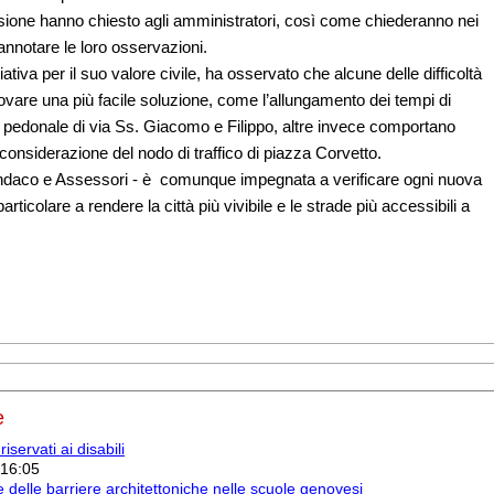
sione hanno chiesto agli amministratori, così come chiederanno nei
i annotare le loro osservazioni.
ativa per il suo valore civile, ha osservato che alcune delle difficoltà
rovare una più facile soluzione, come l’allungamento dei tempi di
 pedonale di via Ss. Giacomo e Filippo, altre invece comportano
 considerazione del nodo di traffico di piazza Corvetto.
indaco e Assessori - è comunque impegnata a verificare ogni nuova
ticolare a rendere la città più vivibile e le strade più accessibili a
e
servati ai disabili
 16:05
e delle barriere architettoniche nelle scuole genovesi