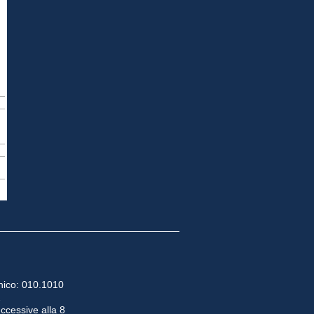
ico: 010.1010
2
uccessive alla 8