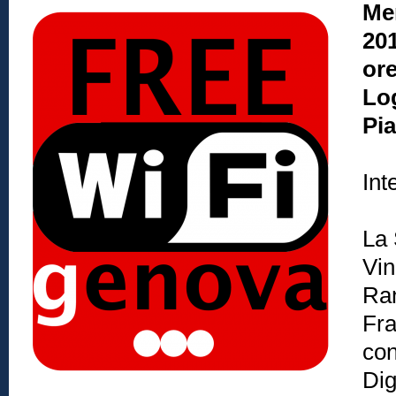
Me
20
ore
Lo
Pi
Int
La 
Vin
Ran
Fra
con
Dig