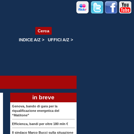
Cerca
INDICE A/Z >
UFFICI A/Z >
in breve
Genova, bando di gara per la
riqualificazione energetica del
“Matitone”
Efficienza, bandi per oltre 180 mln €
Il sindaco Marco Bucci sulla situazione