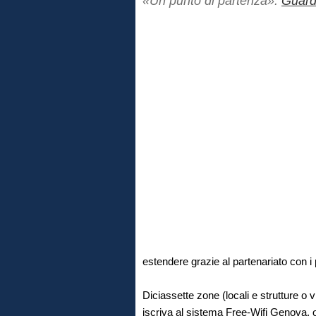
«Un punto di partenza».
Guard
estendere grazie al partenariato con i p
Diciassette zone (locali e strutture o v
iscriva al sistema Free-Wifi Genova, 