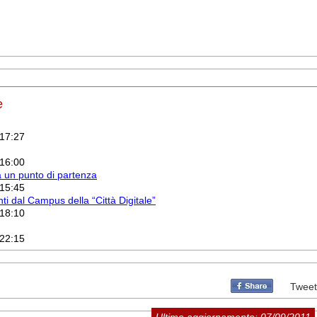
e
 17:27
 16:00
 un punto di partenza
 15:45
unti dal Campus della “Città Digitale”
 18:10
 22:15
Tweet