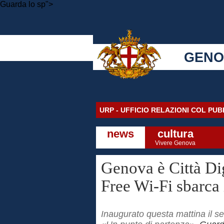
Guarda lo sp">
GENO
URP - UFFICIO RELAZIONI COL PU
news
cultura
Vivere Genova
Genova è Città Di
Free Wi-Fi sbarca i
Inaugurato questa mattina il se