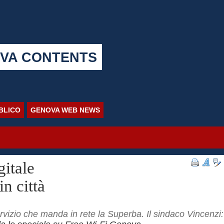
VA CONTENTS
BBLICO
GENOVA WEB NEWS
gitale
n città
rvizio che manda in rete la Superba. Il sindaco Vincenzi: