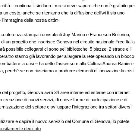
la città – continua il sindaco - ma si deve sapere che non è gratuito per
ha un costo, anche se riteniamo che la diffusione dell’wi fi sia uno
 l’immagine della nostra città».
a conferenza stampa i consulenti Joy Marino e Francesco Bollorino,
ci di un progetto che inserisce Genova nel circuito nazionale Free Italia
arà possibile collegarsi ci sono sei biblioteche, 5 piazze, 2 strade e il
ci peraltro stanno già lavorando per allargare la rete operando un blocco
combattere la crisi – ha detto l’assessore alla Cultura Andrea Ranieri -
a, perchè se non riusciamo a produrre elementi di innovazine la crisi
del progetto, Genova avrà 34 aree interne ed esterne con internet
a creazione di nuovi servizi, di nuove forme di partecipazione e di
nizzazione del settore e sviluppare l'integrazione tra settori diversi
tilizzare e capire il nuovo servizio del Comune di Genova, lo potete
positamente dedicato