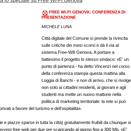
a lo speciale su Free Wi-Fi Genova
FREE WI-FI GENOVA: CONFERENZA DI
PRESENTAZIONE
MICHELE LUNA
Città digitale del Comune si prende la rivincita
sulle critiche dei mesi scorsi e dà il via al
sistema Free-Wifi Genova. A portare a
battesimo il progetto lo stesso sindaco: «E' un
punto di partenza - ha detto Vincenzi nel corso
della conferenza stampa questa mattina alla
Loggia di Banchi - e non di arrivo, che si rivolge
non solo ai cittadini residenti, ai giovani e agli
studenti ma mette un nuovo mattone nella
politica di marketing territoriale: la rete si può
rivati a favore del turismo e dell'ospitalità».
ie e piazze sparse in tutta la città) gratuitamente fruibili da chiunque si
ovvero free web per due ore scaricando al giorno fino a 300 Mb. «E’