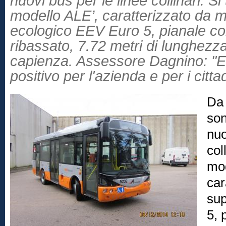
nuovi bus per le linee collinari. S
modello ALE’, caratterizzato da 
ecologico EEV Euro 5, pianale c
ribassato, 7.72 metri di lunghezza
capienza. Assessore Dagnino: "E’
positivo per l'azienda e per i cittad
Da 
son
nuo
col
mod
car
sup
5, 