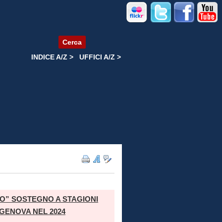
Cerca
INDICE A/Z >
UFFICI A/Z >
O” SOSTEGNO A STAGIONI
 GENOVA NEL 2024