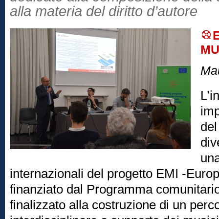
alla materia del diritto d’autore
MU
Ma
L’i
imp
del
div
una
internazionali del progetto EMI -Euro
finanziato dal Programma comunitari
finalizzato alla costruzione di un per