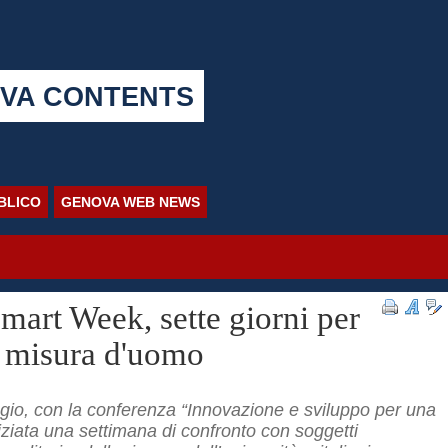
VA CONTENTS
BBLICO
GENOVA WEB NEWS
mart Week, sette giorni per
 a misura d'uomo
gio, con la conferenza “Innovazione e sviluppo per una
iniziata una settimana di confronto con soggetti