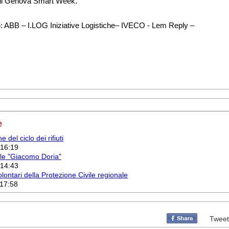
i Genova Smart Week.
o
: ABB – I.LOG Iniziative Logistiche– IVECO - Lem Reply –
e
 del ciclo dei rifiuti
 16:19
ale "Giacomo Doria"
 14:43
ontari della Protezione Civile regionale
 17:58
Tweet