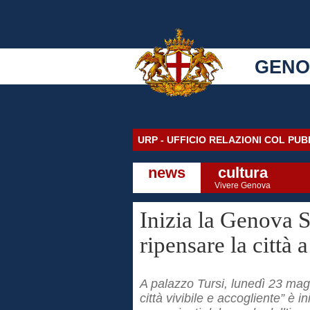
GENO
URP - UFFICIO RELAZIONI COL PU
news
cultura
Vivere Genova
Inizia la Genova S
ripensare la città
A palazzo Tursi, lunedì 23 mag
città vivibile e accogliente” è 