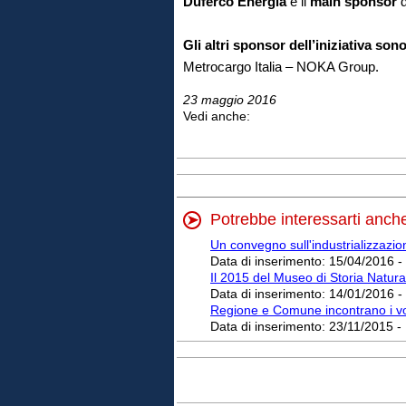
Duferco Energia
è il
main sponsor
d
Gli altri sponsor dell’iniziativa son
Metrocargo Italia – NOKA Group.
23 maggio 2016
Vedi anche:
Potrebbe interessarti anch
Un convegno sull'industrializzazione
Data di inserimento:
15/04/2016 -
Il 2015 del Museo di Storia Natur
Data di inserimento:
14/01/2016 -
Regione e Comune incontrano i vol
Data di inserimento:
23/11/2015 -