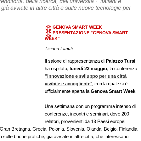
ditoria, della ricerca, dell’università - italiani e
 già avviate in altre città e sulle nuove tecnologie per
GENOVA SMART WEEK
PRESENTAZIONE "GENOVA SMART
WEEK"
Tiziana Lanuti
Il salone di rappresentanza di
Palazzo Tursi
ha ospitato,
lunedì 23 maggio
, la conferenza
“Innovazione e sviluppo per una città
vivibile e accogliente
”
, con la quale si è
ufficialmente aperta la
Genova Smart Week
.
Una settimana con un programma intenso di
conferenze, incontri e seminari, dove 200
relatori, provenienti da 13 Paesi europei
Gran Bretagna, Grecia, Polonia, Slovenia, Olanda, Belgio, Finlandia,
 sulle buone pratiche, già avviate in altre città, che interessano