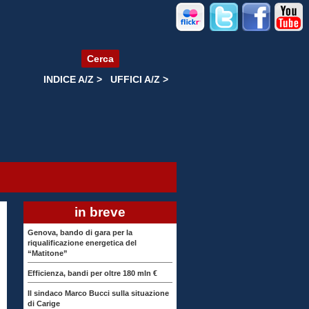
Cerca
INDICE A/Z >
UFFICI A/Z >
in breve
Genova, bando di gara per la
riqualificazione energetica del
“Matitone”
Efficienza, bandi per oltre 180 mln €
Il sindaco Marco Bucci sulla situazione
di Carige