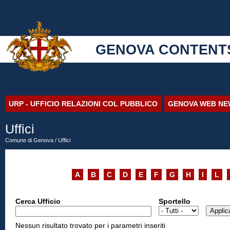
GENOVA CONTENT
URP - UFFICIO RELAZIONI COL PUBBLICO
GENOVA WEB NE
Uffici
Comune di Genova
/ Uffici
A
B
C
D
E
F
G
H
I
L
Cerca Ufficio
Sportello
Nessun risultato trovato per i parametri inseriti