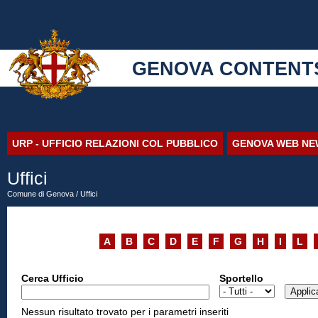
GENOVA CONTENT
URP - UFFICIO RELAZIONI COL PUBBLICO
GENOVA WEB NE
Uffici
Comune di Genova
/ Uffici
A
B
C
D
E
F
G
H
I
L
Cerca Ufficio
Sportello
Nessun risultato trovato per i parametri inseriti