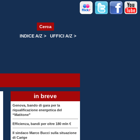
Cerca
INDICE A/Z >
UFFICI A/Z >
in breve
Genova, bando di gara per la
riqualificazione energetica del
“Matitone”
Efficienza, bandi per oltre 180 mln €
Il sindaco Marco Bucci sulla situazione
di Carige