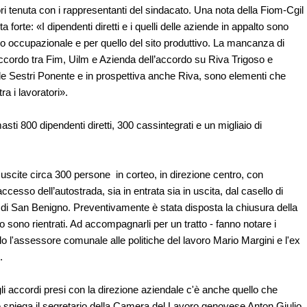
i tenuta con i rappresentanti del sindacato. Una nota della Fiom-Cgil
a forte: «I dipendenti diretti e i quelli delle aziende in appalto sono
uro occupazionale e per quello del sito produttivo. La mancanza di
cordo tra Fim, Uilm e Azienda dell’accordo su Riva Trigoso e
e Sestri Ponente e in prospettiva anche Riva, sono elementi che
ra i lavoratori».
masti 800 dipendenti diretti, 300 cassintegrati e un migliaio di
 uscite circa 300 persone in corteo, in direzione centro, con
accesso dell’autostrada, sia in entrata sia in uscita, dal casello di
i San Benigno. Preventivamente è stata disposta la chiusura della
 sono rientrati. Ad accompagnarli per un tratto - fanno notare i
solo l'assessore comunale alle politiche del lavoro Mario Margini e l'ex
.
gli accordi presi con la direzione aziendale c'è anche quello che
e spiega il segretario della Camera del Lavoro genovese Anton Giulio