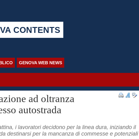
VA CONTENTS
BBLICO
GENOVA WEB NEWS
azione ad oltranza
esso autostrada
na, i lavoratori decidono per la linea dura, iniziando il
a da destinarsi per la mancanza di commesse e potenziali