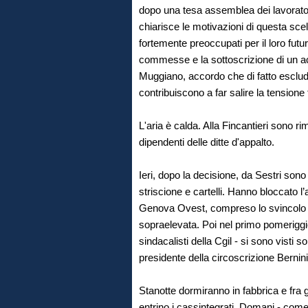
dopo una tesa assemblea dei lavorator
chiarisce le motivazioni di questa scelt
fortemente preoccupati per il loro fut
commesse e la sottoscrizione di un ac
Muggiano, accordo che di fatto esclud
contribuiscono a far salire la tensione t
L'aria è calda. Alla Fincantieri sono ri
dipendenti delle ditte d'appalto.
Ieri, dopo la decisione, da Sestri sono
striscione e cartelli. Hanno bloccato l’
Genova Ovest, compreso lo svincolo d
sopraelevata. Poi nel primo pomeriggio
sindacalisti della Cgil - si sono visti 
presidente della circoscrizione Bernini
Stanotte dormiranno in fabbrica e fra 
entrino i cassintegrati. Domani - com