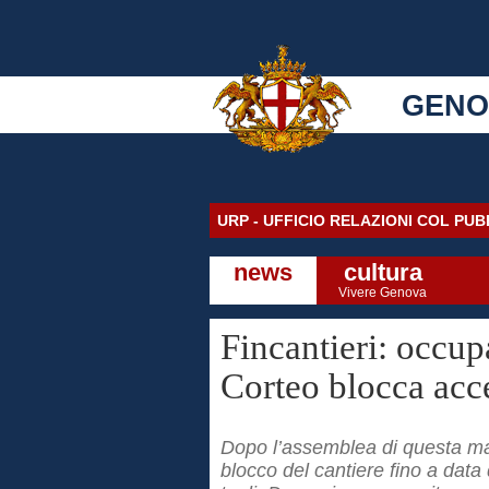
GENO
URP - UFFICIO RELAZIONI COL PU
news
cultura
Vivere Genova
Fincantieri: occup
Corteo blocca acc
Dopo l’assemblea di questa matti
blocco del cantiere fino a dat