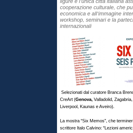
ligure è l’unica città italiana 
cooperazione culturale, che pun
economica e all’immagine inter
workshop, seminari e la parteci
internazionali
Selezionati dal curatore Branca Brencic
CreArt (
Genova,
Valladolid, Zagabria
Liverpool, Kaunas e Aveiro).
La mostra “Six Memos”, che terminerà 
scrittore Italo Calvino: “Lezioni americ