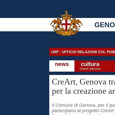
GENO
URP - UFFICIO RELAZIONI COL PU
news
cultura
Vivere Genova
CreArt, Genova tra
per la creazione ar
Il Comune di Genova, per il qu
partecipano al progetto CreArt 