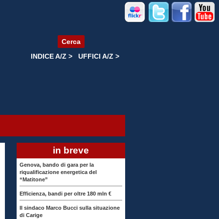
Cerca
INDICE A/Z >
UFFICI A/Z >
in breve
Genova, bando di gara per la
riqualificazione energetica del
“Matitone”
Efficienza, bandi per oltre 180 mln €
Il sindaco Marco Bucci sulla situazione
di Carige