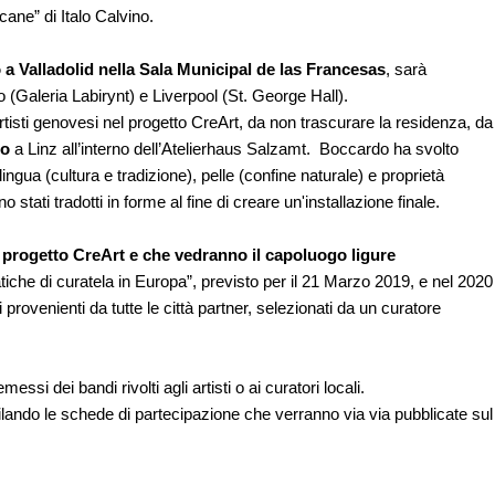
cane” di Italo Calvino.
a Valladolid nella Sala Municipal de las Francesas
, sarà
(Galeria Labirynt) e Liverpool (St. George Hall).
 artisti genovesi nel progetto CreArt, da non trascurare la residenza, da
do
a Linz all’interno dell’Atelierhaus Salzamt. Boccardo ha svolto
lingua (cultura e tradizione), pelle (confine naturale) e proprietà
o stati tradotti in forme al fine di creare un'installazione finale.
al progetto CreArt e che vedranno il capoluogo ligure
atiche di curatela in Europa”, previsto per il 21 Marzo 2019, e nel 2020
 provenienti da tutte le città partner, selezionati da un curatore
essi dei bandi rivolti agli artisti o ai curatori locali.
lando le schede di partecipazione che verranno via via pubblicate sul