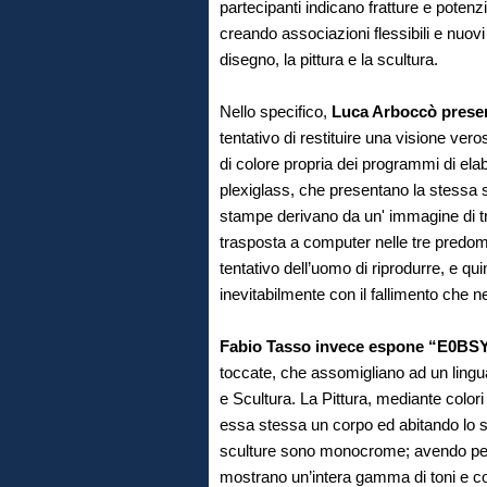
partecipanti indicano fratture e potenzi
creando associazioni flessibili e nuovi s
disegno, la pittura e la scultura.
Nello specifico,
Luca Arboccò presen
tentativo di restituire una visione vero
di colore propria dei programmi di elabo
plexiglass, che presentano la stessa s
stampe derivano da un' immagine di tro
trasposta a computer nelle tre predom
tentativo dell’uomo di riprodurre, e qu
inevitabilmente con il fallimento che 
Fabio Tasso invece espone “E0BS
toccate, che assomigliano ad un linguag
e Scultura. La Pittura, mediante colori
essa stessa un corpo ed abitando lo s
sculture sono monocrome; avendo però 
mostrano un’intera gamma di toni e col