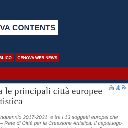
VA CONTENTS
BBLICO
GENOVA WEB NEWS
 le principali città europee
tistica
inquennio 2017-2021, è tra i 13 soggetti europei che
– Rete di Città per la Creazione Artistica. Il capoluogo