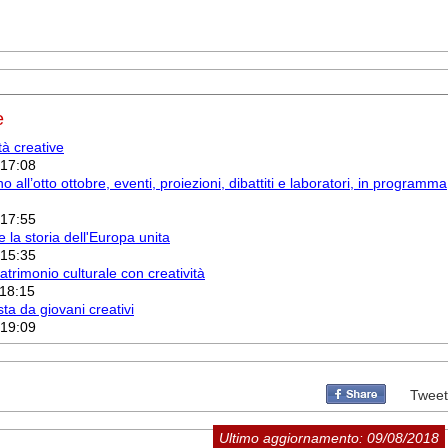
e
tà creative
 17:08
all’otto ottobre, eventi, proiezioni, dibattiti e laboratori, in programma
 17:55
 la storia dell'Europa unita
 15:35
 patrimonio culturale con creatività
 18:15
sta da giovani creativi
 19:09
Tweet
Ultimo aggiornamento: 09/08/2018