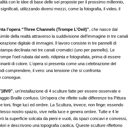
alità con le idee di base delle sei proposte per il prossimo millennio,
ignificati, utilizzando diversi mezzi, come la fotografia, il video, il
ta l’opera “Three Channels (Trompe L’Oeil)”
, che nasce dal
simile della realtà attraverso la suddivisione dell’immagine in tre canali
razione digitale di immagini. Il lavoro consiste in tre pannelli di
tampa declinata nei tre canali cromatici (uno per pannello). Le
mpe l’oeil rubata dal web, ridipinta e fotografata, prima di essere
inanti di colore. L'opera si presenta come una celebrazione del
indi comprendere, il vero: una tensione che si confronta
ne consegue.
Y18V0”
, un'installazione di 4 sculture fatte per essere osservate e
gio Braille confuso. Un’opera che riflette sulle differenze tra Pittura
 e toni, finge luci ed ombre. La Scultura, invece, non finge: essendo
tesso nostro spazio, vive nella luce e genera ombre. Tutte e 4 le
la superficie solcata da pieni e vuoti, da spazi concavi e convessi,
ori e descrivono una topografia caotica. Queste sculture riflettono