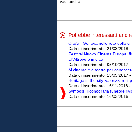
Vedi anche:
Potrebbe interessarti anch
CreArt, Genova nelle rete delle cit
Data di inserimento:
21/03/2018 -
Festival Nuovo Cinema Europa, fino 
all'Altrove e in città
Data di inserimento:
05/10/2017 -
Al cinema e a teatro per conoscere
Data di inserimento:
13/09/2017 -
Heritage in the city, valorizzare il
Data di inserimento:
16/11/2016 -
Symbols, l’iconografia funebre rivi
Data di inserimento:
16/03/2016 -