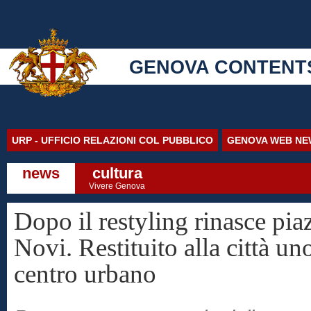
GENOVA CONTENT
URP - UFFICIO RELAZIONI COL PUBBLICO
GENOVA WEB NE
news
cultura
Vivere Genova
Dopo il restyling rinasce pia
Novi. Restituito alla città un
centro urbano