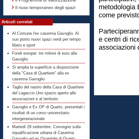
Il Programma di Valorizzazione
metodologia
Il riuso temporaneo degli spazi
come previsto
Articoli correlati
Parteciperanno
Al Comune l'ex caserma Gavoglio. Al
e centri di ri
suo posto nuovi spazi verdi per tempo
libero e sport
associazioni 
Fondi europei: tre milioni di euro alla
Gavoglio
Si amplia la superficie a disposizione
della "Casa di Quartiere" alla ex
caserma Gavoglio
Taglio del nastro della Casa di Quartiere
del Lagaccio Uno spazio aperto alle
associazioni e al territorio
Gavoglio e Ex OP di Quarto, presentati i
risultati di un corso universitario
intergenerazionale
Martedì 29 settembre. Convegno sulla
riqualificazione urbana di Caserma
Gavoglio ed ex Ospedale di Quarto