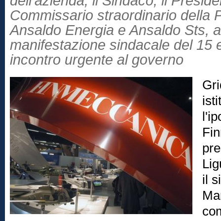
dell'azienda, il Sindaco, il Presid
Commissario straordinario della 
Ansaldo Energia e Ansaldo Sts, a
manifestazione sindacale del 15 
incontro urgente al governo
Gri
ist
l'i
Fin
pre
Lig
il 
Mar
com