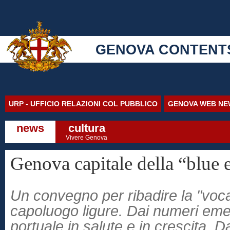
GENOVA CONTENT
URP - UFFICIO RELAZIONI COL PUBBLICO
GENOVA WEB NE
news
cultura
Vivere Genova
Genova capitale della “blue
Un convegno per ribadire la "voca
capoluogo ligure. Dai numeri em
portuale in salute e in crescita. Da