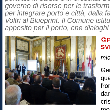
governo di risorse per le trasform
per integrare porto e città, dalla f
Voltri al Blueprint. Il Comune istit
apposito per il porto, che dialoghi
SV
mic
Gen
qua
fro
dar
cri
mon